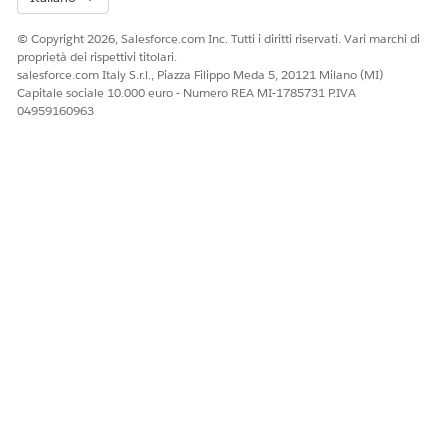
© Copyright 2026, Salesforce.com Inc. Tutti i diritti riservati. Vari marchi di
proprietà dei rispettivi titolari.
salesforce.com Italy S.r.l., Piazza Filippo Meda 5, 20121 Milano (MI)
Capitale sociale 10.000 euro - Numero REA MI-1785731 P.IVA
04959160963