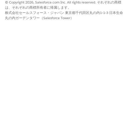
© Copyright 2026, Salesforce.com Inc. All rights reserved. それぞれの商標
メインを使用する必要があります。
は、それぞれの商標所有者に帰属します。
ドメイン詳細ページの
Local Port
は、必須の CNAME
株式会社セールスフォース・ジャパン 東京都千代田区丸の内1-1-3 日本生命
丸の内ガーデンタワー（Salesforce Tower）
レコード名を指します。
Value
はテーブル上で省略表示されることがありま
す。値は必ず全体をコピーしてください。
その他のリソース
Unified Messaging 向けブランドドメインの作成
証明書と鍵
ナレッジ記事番号
005317303
この記事で問題は解決されましたか?
ご意見をお待ちしております。