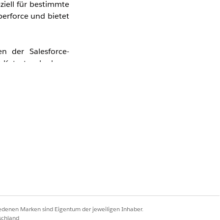
ziell für bestimmte
perforce und bietet
en der Salesforce-
er Katastrophe kann
ie Datenreplikation
inuität noch nicht
tionen und häufig
gionsübergreifende
icherung bestimmte
 oder anderweitig
nen im alleinigen
iedenen Marken sind Eigentum der jeweiligen Inhaber.
schland