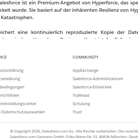
alesforce ist ein Premium-Angebot von Hyperforce, das spe
lt wurde. Sie basiert auf der inhärenten Resilienz von Hy
 Katastrophen.
eichert eine kontinuierlich reproduzierte Kopie der Dat
 der primären Hyperforce-Region entfernt ist. Im Falle ein
äftsbetrieb aufrechtzuerhalten, und später als Quelle für d
es werden von der erweiterten regionsübergreifenden Kont
RCE
COMMUNITY
ie sich an Ihr Accountteam.
utzerklärung
AppExchange
ifenden Kontinuität finden Sie in den
Allgemeinen Informa
tserklärung
Salesforce-Administratoren
en Kontinuität von Salesforce
.
bedingungen
Salesforce-Entwickler
undären Region müssen Kunden ihre für die erweiterte re
richtlinien
Trailhead
liche Ausfallsicherung vorbereiten und nach der Ausfalls
reinstellungscenter
Schulung
e Datenschutzauswahlen
Trust
onszwecken und ist kein Bestandteil einer rechtlichen
nt beschriebenen Richtlinien und Verfahrensweisen kön
© Copyright 2026, Salesforce.com Inc. Alle Rechte vorbehalten. Die versch
Salesforce.com Germany GmbH, Erika-Mann-Str. 31, 80636 München, Deut