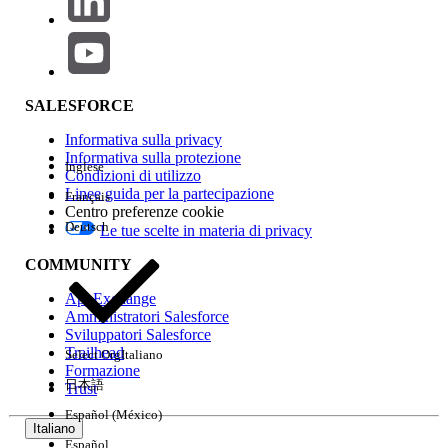
Amministratori Cloud:
possono accedere
correttamente a Tableau Cloud Manager e
visualizzare i dati esistenti di utenti e siti.
Eccezione:
se un Tableau Cloud
SALESFORCE
Manager richiede ancora
l'accettazione una tantum della
Informativa sulla privacy
Informativa sulla protezione
finestra di dialogo Termini e
Inglese
Condizioni di utilizzo
condizioni, l'amministratore Cloud
Linee guida per la partecipazione
Français
non potrà farlo durante questa
Centro preferenze cookie
finestra di manutenzione. Di
Deutsch
Le tue scelte in materia di privacy
conseguenza, non potrà procedere
all'utilizzo di Tableau Cloud
COMMUNITY
Manager finché non avrà accettato
AppExchange
i Termini e condizioni.
Amministratori Salesforce
Sviluppatori Salesforce
Amministratori dei siti e utenti finali:
possono
Trailhead
accedere ai loro siti Tableau Cloud e interagire
Select Org
Italiano
Formazione
regolarmente con tutte le funzionalità relative
日本語
Trust
al contenuto
(visualizzazione/creazione/modifica). Tutte le
Español (México)
Italiano
operazioni in background pianificate, quali
Español