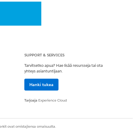
SUPPORT & SERVICES
Tarvitsetko apua? Hae lisää resursseja tai ota
yhteys asiantuntijaan.
Hanki tukea
en API application
Tarjoaja
Experience Cloud
rkit ovat omistajiensa omaisuutta.