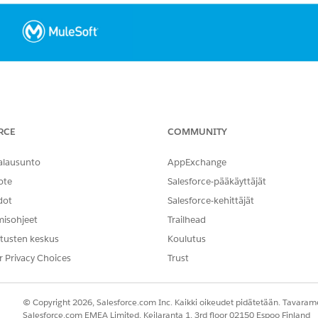
RCE
COMMUNITY
alausunto
AppExchange
ote
Salesforce-pääkäyttäjät
dot
Salesforce-kehittäjät
misohjeet
Trailhead
ions are receiving alerts from the Anypoint Platform wh
tusten keskus
Koulutus
receiving these notifications.
r Privacy Choices
Trust
© Copyright 2026, Salesforce.com Inc. Kaikki oikeudet pidätetään. Tavarame
Salesforce.com EMEA Limited, Keilaranta 1, 3rd floor 02150 Espoo Finland