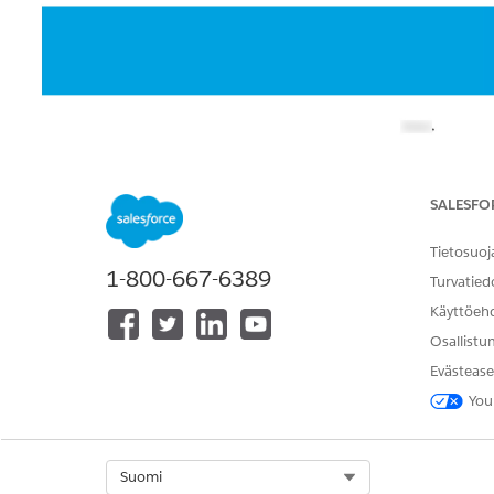
SALESFO
Tietosuoj
1-800-667-6389
Turvatied
Käyttöeh
Osallistu
Users who are not Admins or owners of API applicat
Evästease
requests are auto-approved. These users should not be 
You
Ratkaisu
Select Org
Suomi