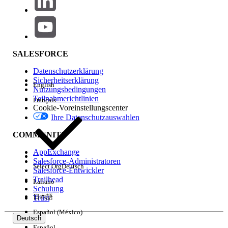
28. Februar 2028 weiter verwenden, dürfen die
Plattform jedoch nicht für neue Agentforce-
Service-Organisationen implementieren.
Welche Maßnahmen sollten ergriffen werden?
SALESFORCE
Wir empfehlen, bald mit der Umstellung auf
Salesforce
Datenschutzerklärung
Voice
zu beginnen. Durch den Umstieg auf diese moderne
Sicherheitserklärung
KI-gestützte Architektur können Sie native Agentforce-
English
Nutzungsbedingungen
Funktionen aktivieren und Echtzeit-Anrufabschriften
Teilnahmerichtlinien
Français
nutzen, um das Coaching zu optimieren und die
Cookie-Voreinstellungscenter
Transparenz zu verbessern.
Ihre Datenschutzauswahlen
Was passiert, wenn ich keine Maßnahmen ergreife?
COMMUNITY
Wenn Sie bei Open CTI bleiben, erhält Ihr System lediglich
AppExchange
grundlegende Wartungsleistungen und profitiert nicht von
Salesforce-Administratoren
Select Org
Deutsch
neuen Funktionen und Innovationen. Die weitere
Salesforce-Entwickler
Verwendung von Open CTI führt zu höheren
Trailhead
Italiano
Gesamteigentümerkosten, da Sie die durch Agentforce und
Schulung
日本語
Trust
Data Cloud ermöglichten KI-gestützten
Produktivitätssteigerungen nicht nutzen. Am
Español (México)
28. Februar 2028 erreicht das Open CTI-Framework das
Deutsch
Español