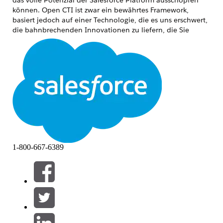
können. Open CTI ist zwar ein bewährtes Framework,
basiert jedoch auf einer Technologie, die es uns erschwert,
die bahnbrechenden Innovationen zu liefern, die Sie
erwarten. Durch die Fokussierung der Entwicklung auf
Salesforce Voice, eine integrierte Erstanbieterlösung,
können wir Ihren Teams eine nahtlosere und
leistungsstärkere Erfahrung bieten.
Was bedeutet diese Änderung für mich?
Die Auswirkungen hängen von Ihrem aktuellen Setup ab:
Für Neukunden: Ab sofort können neue
Agentforce-Service-Organisationen Open CTI
nicht mehr implementieren. Wir haben für alle
1-800-667-6389
neuen Umgebungen auf eine Strategie
umgestellt, bei der die integrierte Salesforce-
Integration im Vordergrund steht.
Für Bestandskunden: Open CTI ist in die letzte
Wartungsphase eingetreten. Sie können Open
CTI zwar in Ihrer derzeitigen Umgebung bis zu
seiner vollständigen Einstellung am