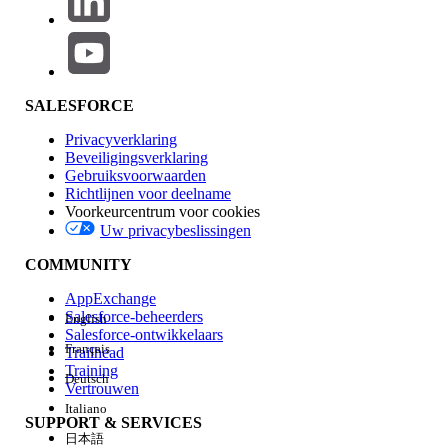
Overwegingen voor Tabbladen en veldlabels
een andere naam geven
Voor meer informatie over de talen die Salesforce
ondersteunt, ziet u
Ondersteunde talen
in de Help van
SALESFORCE
Salesforce.
Privacyverklaring
Beveiligingsverklaring
Neem voor eventuele verdere vragen contact op met de
Gebruiksvoorwaarden
klantenondersteuning van Salesforce.
Richtlijnen voor deelname
Voorkeurcentrum voor cookies
Uw privacybeslissingen
Knowledge-artikelnummer
COMMUNITY
005318054
AppExchange
Salesforce-beheerders
English
Bijlagen
Salesforce-ontwikkelaars
Français
Trailhead
Training
Deutsch
Vertrouwen
Italiano
SUPPORT & SERVICES
日本語