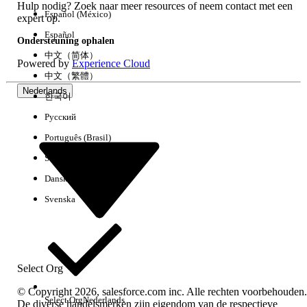
Hulp nodig? Zoek naar meer resources of neem contact met een
Español (México)
expert op.
Español
Ondersteuning ophalen
中文（简体）
Powered by
Experience Cloud
中文（繁體）
Nederlands
한국어
Русский
Português (Brasil)
Suomi
Dansk
Svenska
262-Summer26-TranslatedTerminologyUpdates-NL.xlsx
262-Summer26-TranslatedTerminologyUpdates-NL.xlsx
Select Org
© Copyright 2026, salesforce.com inc. Alle rechten voorbehouden.
Select Org
Nederlands
De diverse handelsmerken zijn eigendom van de respectieve