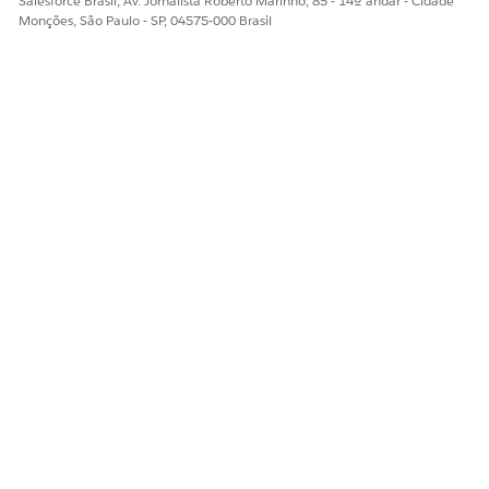
Salesforce Brasil, Av. Jornalista Roberto Marinho, 85 - 14º andar - Cidade
ESTE ARTIGO RESOLVEU SEU PROBLEMA?
Monções, São Paulo - SP, 04575-000 Brasil
Diga-nos para podermos melhorar!
Sim
Não