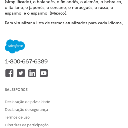
(simplificado), o holandês, o finlandês, o alemão, o hebraico,
o italiano, o japonês, o coreano, o norueguês, o russo, o
espanhol e o espanhol (México).
Para visualizar a lista de termos atualizados para cada idioma,
baixe o anexo abaixo. Para cada termo, fornecemos a versão
em inglês, junto com as traduções correspondentes anteriores
e novas.
Resolução
1-800-667-6389
Estas mudanças terminológicas se aplicam a todas as
organizações do Salesforce com a versão Summer '26.
Se
você quiser manter a guia padrão anterior e os rótulos de
campo (da versão Spring '26), um administrador do sistema
SALESFORCE
pode explorar opções para alterar o nome de volta usando
nossa funcionalidade "Renomear guias e rótulos".
Declaração de privacidade
Para obter mais informações sobre como renomear campos,
Declaração de segurança
consulte estes tópicos na Ajuda do Salesforce.
Termos de uso
Renomear rótulos de objeto, guia e campo
Diretrizes de participação