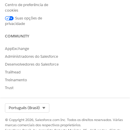
Centro de preferência de
Considerações sobre a renomeação de rótulos de guias
cookies
e campos
Suas opções de
Para obter mais informações sobre os idiomas suportados
privacidade
pelo Salesforce, consulte
Idiomas suportados
na Ajuda do
Salesforce.
COMMUNITY
Se você tiver mais perguntas, entre em contato com o
Suporte ao cliente do Salesforce.
AppExchange
Administradores do Salesforce
Desenvolvedores do Salesforce
Número do artigo do Knowledge
Trailhead
005318054
Treinamento
Trust
Anexos
262-Summer26-TranslatedTerminologyUpdates-BR.xlsx
262-Summer26-TranslatedTerminologyUpdates-BR.xlsx
11 KB
Select Org
Português (Brasil)
© Copyright 2026, Salesforce.com Inc. Todos os direitos reservados. Várias
marcas comerciais dos respectivos proprietários.