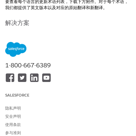
要查看每个语言的更新术语列表，下载下方附件。对于每个术语，
我们都提供了英文版本以及对应的原始翻译和新翻译。
解决方案
这些术语更改适用于使用 Summer '26 版本的所有 Salesforce 组
织。
如果您希望保留之前的标准选项卡和字段标签（从 Spring ‘26
版本开始），系统管理员可以使用“重命名选项卡和标签”功能，了
解恢复名称的选项。
1-800-667-6389
有关重命名字段的更多信息，请查看 Salesforce 帮助中的主题。
重命名对象、选项卡和字段标签
重命名选项卡和字段标签的注意事项
SALESFORCE
有关 Salesforce 支持语言的更多信息，请查看 Salesforce 帮助中
的
支持的语言
。
隐私声明
如有更多问题，请联系 Salesforce 客户支持。
安全声明
使用条款
参与准则
知识文章编号