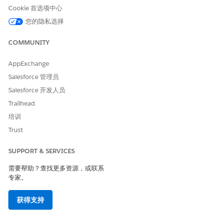
Cookie 首选项中心
005318054
您的隐私选择
附件
COMMUNITY
262-Summer26-TranslatedTerminologyUpdates-CN.xlsx
262-Summer26-TranslatedTerminologyUpdates-CN.xlsx
AppExchange
11 KB
Salesforce 管理员
Salesforce 开发人员
Trailhead
本文章是否解决您的问题？
培训
请与我们共享您的想法，以便我们进行改进！
Trust
是
否
SUPPORT & SERVICES
需要帮助？查找更多资源，或联系
专家。
获得支持