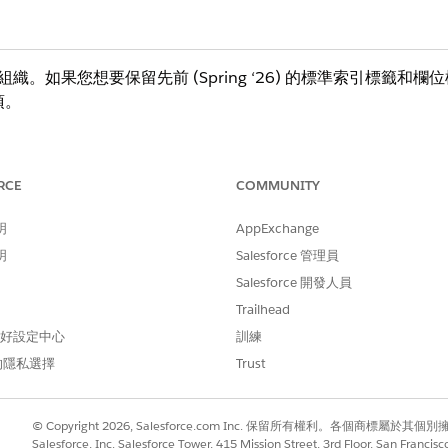
e 組織。
如果您想要保留先前 (Spring ‘26) 的標準索引標籤和
項。
 說明中的這些主題。
RCE
COMMUNITY
明
AppExchange
明
Salesforce 管理員
orce 說明中的「
支援的語言
」。
Salesforce 開發人員
Trailhead
 偏好設定中心
訓練
的隱私選擇
Trust
© Copyright 2026, Salesforce.com Inc. 保留所有權利。各個商標屬於其個
Salesforce, Inc. Salesforce Tower, 415 Mission Street, 3rd Floor, San Francis