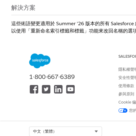
解決方案
這些術語變更適用於 Summer '26 版本的所有 Salesforc
以使用「重新命名索引標籤和標籤」功能來改回名稱的選
如需有關重新命名欄位的詳細資訊，請參考 Salesforce
重新命名物件、索引標籤和欄位標籤
SALESFO
重新命名索引標籤和欄位標籤的考量事項
隱私權聲
1-800-667-6389
安全性聲
如需有關 Salesforce 支援語言的詳細資訊，請參閱 Salesf
使用條款
如果您有其他問題，請連絡 Salesforce 客戶支援。
參與原則
Cookie
您
知識文章編號
005318054
Select Org
中文（繁體）