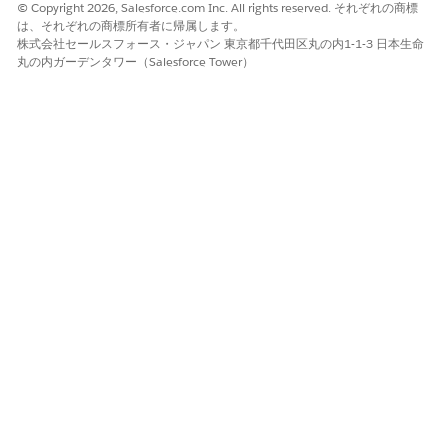
© Copyright 2026, Salesforce.com Inc. All rights reserved. それぞれの商標
ご参考:
は、それぞれの商標所有者に帰属します。
株式会社セールスフォース・ジャパン 東京都千代田区丸の内1-1-3 日本生命
モバイルデバイスでの最適化された画像の表示
丸の内ガーデンタワー（Salesforce Tower）
すべてのデバイスでの画像の表示の高速化
ナレッジ記事番号
005318366
この記事で問題は解決されましたか?
ご意見をお待ちしております。
はい
いいえ