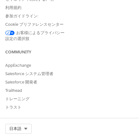
[管理] タイルをクリックし、その次に画面左側の [詳細] を
クリックします。
利用規約
参加ガイドライン:
CDN が有効な場合
: [すべてのデバイスでゲストユーザのキ
Cookie プリファレンスセンター
ャッシュ済み画像を最適化] が表示されます。
お客様によるプライバシー
CDN が無効な場合
: [モバイルデバイスの画像を最適化] が
設定の選択肢
表示されます。
CDN 設定の確認手順
COMMUNITY
CDN 設定の確認
:
AppExchange
組織の [設定] | [私のドメイン] の設定で [コンテンツ配信ネ
Salesforce システム管理者
ットワーク] の [Experience Cloud サイトで拡張ドメイン
が有効になっている場合、デフォルトでコンテンツ配信ネ
Salesforce 開発者
ットワーク (CDN) を使用します] の設定を確認してくださ
Trailhead
い。拡張ドメインが有効なドメイン（*.my.site.com）で
トレーニング
は、デフォルトで Salesforce CDN が有効になります。
トラスト
カスタムドメインの場合
:
カスタムドメインを使用している場合は、[設定] > [ドメイ
ン] ページでの設定が優先されます。
Select Org
日本語