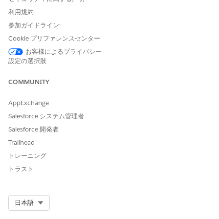
利用規約
IP または送信ドメインのウォーミングを開始する前に、
参加ガイドライン:
まず主要な MBP（メールボックスプロバイダー）が定め
Cookie プリファレンスセンター
る
バルク送信者ガイドライン
をドメインが満たしているこ
お客様によるプライバシー
とを確認してください。次に、
aboutmy.email
などのサ
設定の選択肢
ービスを使って、メールが DMARC、SPF、DKIM の
認証
プロトコル
に従っていることをテストしてください。
COMMUNITY
この重要な期間には、最もアクティブで関与度の高い購読
AppExchange
者に送信することをお勧めします。MBP はこれらの初回
Salesforce システム管理者
送信を使って送信者の評判を評価します。メッセージの開
Salesforce 開発者
封数やクリック数が多いほど、送信者の評判が素早く確立
Trailhead
されます。
トレーニング
トラスト
レピュテーションスコアリング
IP アドレスやドメインのウォーミングプロセスは、MBP
Select Org
日本語
における評判に左右されます。レピュテーションスコア