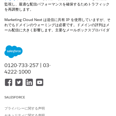
監視し、最適な配信パフォーマンスを確保するためトラフィック
を再調整します。
Marketing Cloud Next は送信に共有 IP を使用していますが、そ
れでもドメインのウォーミングは必要です。ドメインの評判はメ
ール配信に大きく影響します。主要なメールボックスプロバイダ
ー（Google、Yahoo、Apple、Microsoft など）は、送信者の評
判の主な判断基準としてドメインレピュテーションを使用し始め
ており、未知のドメインに対しては IP レピュテーションがフォー
ルバックとして使用されます。
Marketing Cloud Next でのメール送信に新しいドメイン / サブ
0120-733-257 | 03-
ドメインを使用する場合（メールサービスプロバイダーを変更す
4222-1000
る際は既存のドメインでもウォーミングが有効です。Marketing
Cloud Next では異なる IP アドレスから送信することになるため
です）、1 日あたり数百通以下から始めるなど、ゆっくりと計画
的なアプローチを取ってください。
SALESFORCE
解決策
プライバシーに関する声明
認証ガイダンス
セキュリティに関する声明