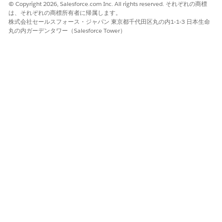
は、IP アドレスやドメインが受ける開封数、クリック
© Copyright 2026, Salesforce.com Inc. All rights reserved. それぞれの商標
は、それぞれの商標所有者に帰属します。
数、バウンス数、クレーム数に基づいています。高い評判
株式会社セールスフォース・ジャパン 東京都千代田区丸の内1-1-3 日本生命
は、送信ボリュームをいかに早く増やせるかに影響しま
丸の内ガーデンタワー（Salesforce Tower）
す。
評判を向上させるには、明確なダブルオプトインプロセス
を設け、適切なリスト管理（list hygiene）の慣行に従っ
てください。受信者が受け取るコンテンツの種類や頻度を
選択できるようにしましょう。関与度の低い受信者はメー
リングリストから削除し、過去 6 か月以内にエンゲージ
メントがあった受信者のみにメール送信を限定してくださ
い。
高いバウンス率、特にハードバウンスはメーリングリスト
の質の低さを示します。高いクレーム率は、受信者がメー
ルを望んでいないか、スパムだと判断していることを示し
ます。一般的に、バウンス率は 2% 未満、クレーム率は
0.1% 未満を目指してください。