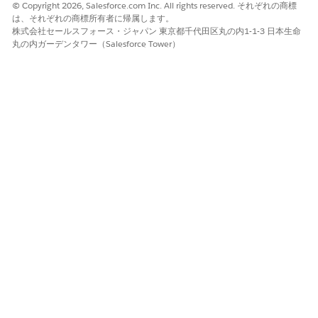
© Copyright 2026, Salesforce.com Inc. All rights reserved. それぞれの商標
bounce.mtkg.ntodemo.com
ン（B
のリク
（Bounce/Return-
は、それぞれの商標所有者に帰属します。
Dom
エスト
Path Domain）
株式会社セールスフォース・ジャパン 東京都千代田区丸の内1-1-3 日本生命
によっ
丸の内ガーデンタワー（Salesforce Tower）
てのみ
カスタ
マイズ
可能。
それ以
外の場
合は汎
用ドメ
インが
デフォ
ルトと
なる