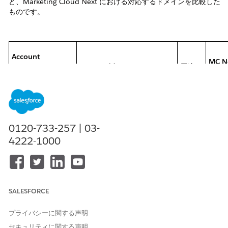
と、Marketing Cloud Next における対応するドメインを比較した
ものです。
Account
MC N
Engagement ドメ
ドメイン例
用途
ン
イン
0120-733-257 | 03-
4222-1000
- メー
ルの差
認証
メール送信用のド
出人ア
ン
SALESFORCE
メインの追加およ
mtkg.ntodemo.com
ドレス
（Aut
び検証
のドメ
Dom
プライバシーに関する声明
イン
セキュリティに関する声明