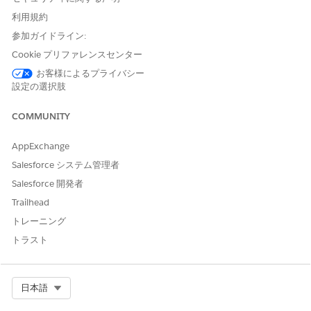
利用規約
参加ガイドライン:
Cookie プリファレンスセンター
お客様によるプライバシー
設定の選択肢
COMMUNITY
- メー
ルヘッ
ダーの
AppExchange
return-
Salesforce システム管理者
path／
Salesforce 開発者
エンベ
ロープ
Trailhead
送信者
トレーニング
に使用
トラスト
される
ドメイ
ン
Select Org
日本語
-
サポ
バウンス／リター
バウ
ートへ
ンパスドメイン