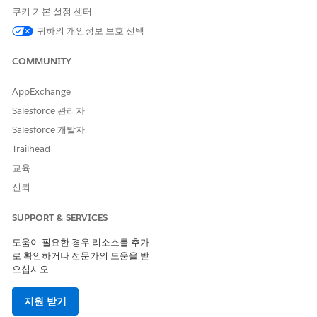
추가 자원
쿠키 기본 설정 센터
귀하의 개인정보 보호 선택
Constraint Modeling
COMMUNITY
Language
AppExchange
Knowledge 기사 번호
Salesforce 관리자
Salesforce 개발자
005318375
Trailhead
교육
이 기사를 통해 문제를 해결했습니까?
신뢰
개선을 위한 의견을 보내주세요.
SUPPORT & SERVICES
예
아니요
도움이 필요한 경우 리소스를 추가
로 확인하거나 전문가의 도움을 받
으십시오.
지원 받기