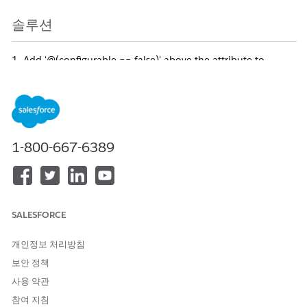
솔루션
1. Add '@(configurable == false)' above the attribute to
prevent the attribute from being set by default, as mentioned
in the below screen shot.
1-800-667-6389
SALESFORCE
개인정보 처리방침
보안 정책
사용 약관
참여 지침