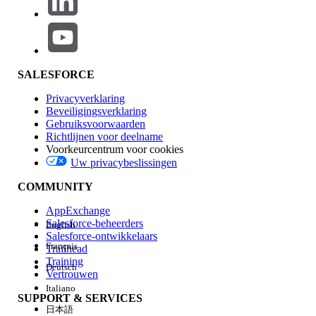
SALESFORCE
Privacyverklaring
Beveiligingsverklaring
Gebruiksvoorwaarden
Richtlijnen voor deelname
Voorkeurcentrum voor cookies
Uw privacybeslissingen
COMMUNITY
AppExchange
Salesforce-beheerders
English
Salesforce-ontwikkelaars
Français
Trailhead
Training
Deutsch
Vertrouwen
Italiano
SUPPORT & SERVICES
日本語