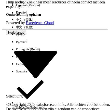
Hulp nodig? Zoek naar meer resources of neem contact met een
Español (México)
expert op.
Español
Ondersteuning ophalen
中文（简体）
Powered by
Experience Cloud
中文（繁體）
Nederlands
한국어
Русский
Português (Brasil)
Suomi
Dansk
Svenska
Select Org
© Copyright 2026, salesforce.com inc. Alle rechten voorbehouden.
Select Org
Nederlands
De diverse handelsmerken zijn eigendom van de respectieve