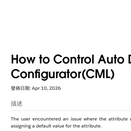
How to Control Auto 
Configurator(CML)
發佈日期: Apr 10, 2026
描述
The user encountered an issue where the attribute 
assigning a default value for the attribute.