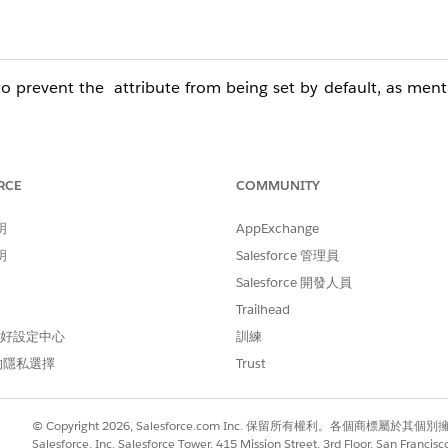
 to prevent the attribute from being set by default, as men
RCE
COMMUNITY
明
AppExchange
明
Salesforce 管理員
Salesforce 開發人員
Trailhead
 偏好設定中心
訓練
的隱私選擇
Trust
© Copyright 2026, Salesforce.com Inc. 保留所有權利。各個商標屬於其個
Salesforce, Inc. Salesforce Tower, 415 Mission Street, 3rd Floor, San Francis