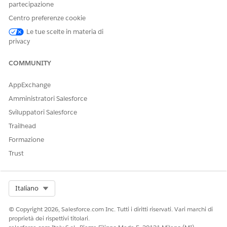
partecipazione
Centro preferenze cookie
Le tue scelte in materia di
privacy
COMMUNITY
Risorse aggiuntive
AppExchange
Amministratori Salesforce
Usage Management
Sviluppatori Salesforce
Trailhead
Numero articolo Knowledge
Formazione
005318376
Trust
QUESTO ARTICOLO HA RISOLTO IL PROBLEMA?
Select Org
Italiano
Facci sapere, così possiamo migliorare!
© Copyright 2026, Salesforce.com Inc. Tutti i diritti riservati. Vari marchi di
Sì
No
proprietà dei rispettivi titolari.