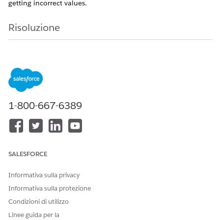
getting incorrect values.
Risoluzione
1. Create a new version of the Negotiable Rating Procedure
and add the "Tier-Based Rate Discount" Element with the
recommended decision table 'Tier-based Rate Adjustment by
Rate Card Entry ID'.
2. Activate the newly created version and change the Ratable
Summary statue to 'New'. Or Create the new records from
1-800-667-6389
Quote.
3. Now on Usage Summary click on 'Calculate Rate' and
observe the rates.
SALESFORCE
Informativa sulla privacy
Informativa sulla protezione
Condizioni di utilizzo
Linee guida per la