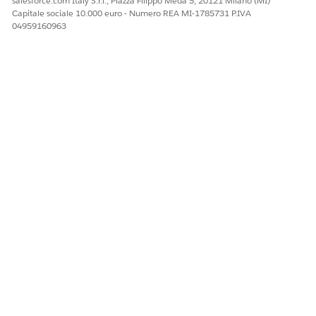
salesforce.com Italy S.r.l., Piazza Filippo Meda 5, 20121 Milano (MI)
Capitale sociale 10.000 euro - Numero REA MI-1785731 P.IVA
04959160963