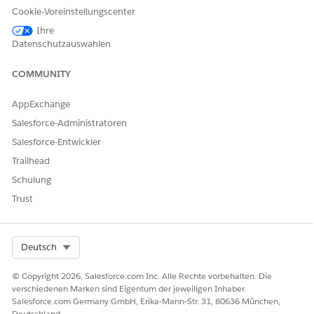
Cookie-Voreinstellungscenter
Ihre
Datenschutzauswahlen
COMMUNITY
Usage Rate with self bound:
AppExchange
Salesforce-Administratoren
Salesforce-Entwickler
Trailhead
Schulung
Trust
Select Org
Deutsch
© Copyright 2026, Salesforce.com Inc. Alle Rechte vorbehalten. Die
verschiedenen Marken sind Eigentum der jeweiligen Inhaber.
Zusätzliche Ressourcen
Salesforce.com Germany GmbH, Erika-Mann-Str. 31, 80636 München,
Deutschland