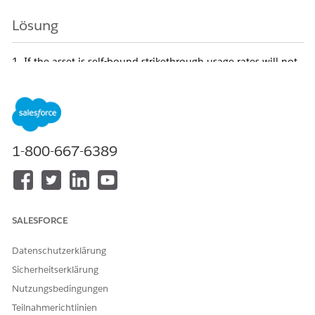
Lösung
1. If the asset is self-bound strikethrough usage rates will not
be visible.
2. If the asset is bound to a target, the strikethrough usage
rates will be visible on the Assets page.
3. This is an expected behaviour.
1-800-667-6389
Usage Rate without self bound:
SALESFORCE
Datenschutzerklärung
Sicherheitserklärung
Nutzungsbedingungen
Teilnahmerichtlinien