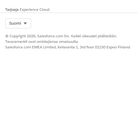
Usage Management
Tarjoaja
Experience Cloud
Select Org
Suomi
Knowledge-artikkelin numero
© Copyright 2026, Salesforce.com Inc. Kaikki oikeudet pidätetään.
005318377
Tavaramerkit ovat omistajiensa omaisuutta.
Salesforce.com EMEA Limited, Keilaranta 1, 3rd floor 02150 Espoo Finland
RATKAISIKO TÄMÄ ARTIKKELI ONGELMASI?
Anna palautetta, jotta voimme kehittyä!
Kyllä
Ei