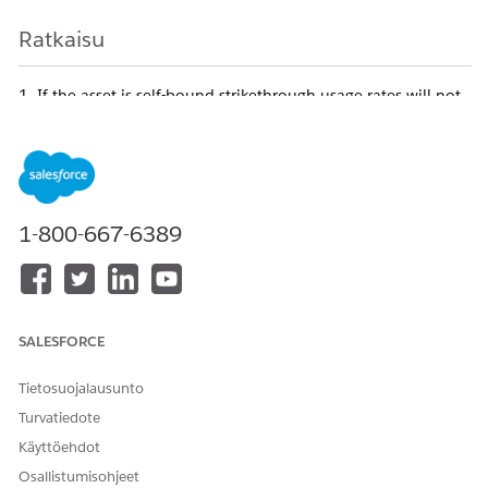
Ratkaisu
1. If the asset is self-bound strikethrough usage rates will not
be visible.
2. If the asset is bound to a target, the strikethrough usage
rates will be visible on the Assets page.
3. This is an expected behaviour.
1-800-667-6389
Usage Rate without self bound:
SALESFORCE
Tietosuojalausunto
Turvatiedote
Käyttöehdot
Osallistumisohjeet