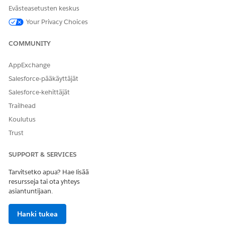
Evästeasetusten keskus
Your Privacy Choices
COMMUNITY
AppExchange
Usage Rate with self bound:
Salesforce-pääkäyttäjät
Salesforce-kehittäjät
Trailhead
Koulutus
Trust
SUPPORT & SERVICES
Tarvitsetko apua? Hae lisää
resursseja tai ota yhteys
asiantuntijaan.
Lisäresurssit
Hanki tukea