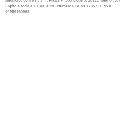
salesforce.com Italy S.r.l., Piazza Filippo Meda 5, 20121 Milano (MI)
Capitale sociale 10.000 euro - Numero REA MI-1785731 P.IVA
Usage Management
04959160963
Numero articolo Knowledge
005318377
QUESTO ARTICOLO HA RISOLTO IL PROBLEMA?
Facci sapere, così possiamo migliorare!
Sì
No