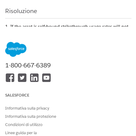
Risoluzione
1. If the asset is self-bound strikethrough usage rates will not
be visible.
2. If the asset is bound to a target, the strikethrough usage
rates will be visible on the Assets page.
3. This is an expected behaviour.
1-800-667-6389
Usage Rate without self bound:
SALESFORCE
Informativa sulla privacy
Informativa sulla protezione
Condizioni di utilizzo
Linee guida per la