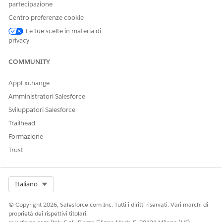
partecipazione
Centro preferenze cookie
Le tue scelte in materia di
privacy
COMMUNITY
Usage Rate with self bound:
AppExchange
Amministratori Salesforce
Sviluppatori Salesforce
Trailhead
Formazione
Trust
Select Org
Italiano
© Copyright 2026, Salesforce.com Inc. Tutti i diritti riservati. Vari marchi di
Risorse aggiuntive
proprietà dei rispettivi titolari.