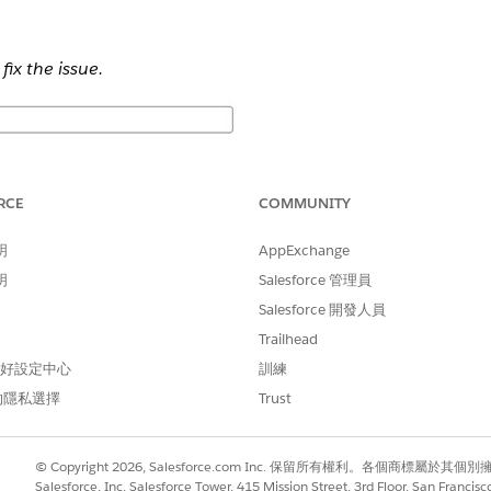
fix the issue.
RCE
COMMUNITY
明
AppExchange
明
Salesforce 管理員
Salesforce 開發人員
Trailhead
 偏好設定中心
訓練
的隱私選擇
Trust
© Copyright 2026, Salesforce.com Inc. 保留所有權利。各個商標屬於其個
Salesforce, Inc. Salesforce Tower, 415 Mission Street, 3rd Floor, San Francis