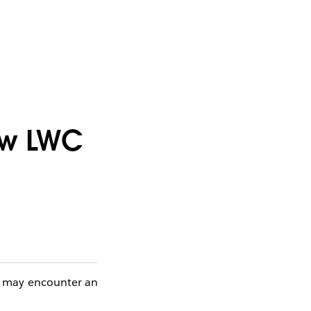
iew LWC
u may encounter an