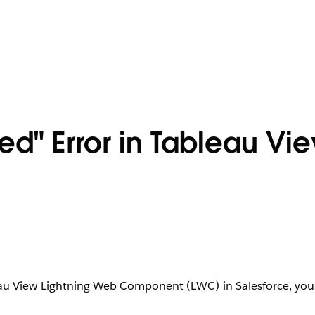
ked" Error in Tableau V
au View Lightning Web Component (LWC) in Salesforce, yo