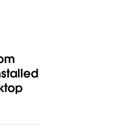
rom
nstalled
ktop