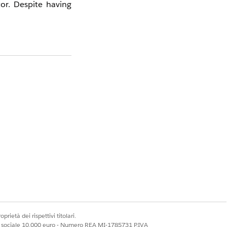
or. Despite having
alled on all Tableau
e Tableau Exchange
sing the tsm restart
Sì
No
prietà dei rispettivi titolari.
ale sociale 10.000 euro - Numero REA MI-1785731 P.IVA