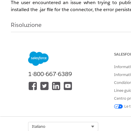
The user encountered an issue when trying to publi
installed the .jar file for the connector, the error persist
Risoluzione
1. Verify that the correct drivers .jar file is installe
Server nodes per documentation requirements. 3. Do
page. 4. Install the .taco file on all required nodes a
SALESFO
command. 6. Verify that the original error regarding th
Informativ
1-800-667-6389
Informati
Numero articolo Knowledge
Condizioni
005318400
Linee gui
Centro pr
Le t
QUESTO ARTICOLO HA RISOLTO IL PROBLEMA?
Facci sapere, così possiamo migliorare!
Select Org
Italiano