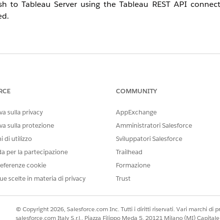
sh to Tableau Server using the Tableau REST API connect
ed.
d on the Tableau Desktop machine. 2. Ensure the driver is inst
wnload the .taco file for the REST API connector from th
nd folders as per documentation. 5. Restart Tableau Server u
RCE
COMMUNITY
e REST API connector is resolved.
a sulla privacy
AppExchange
va sulla protezione
Amministratori Salesforce
 di utilizzo
Sviluppatori Salesforce
da per la partecipazione
Trailhead
eferenze cookie
Formazione
ue scelte in materia di privacy
Trust
© Copyright 2026, Salesforce.com Inc. Tutti i diritti riservati. Vari marchi di pro
salesforce.com Italy S.r.l., Piazza Filippo Meda 5, 20121 Milano (MI) Capit