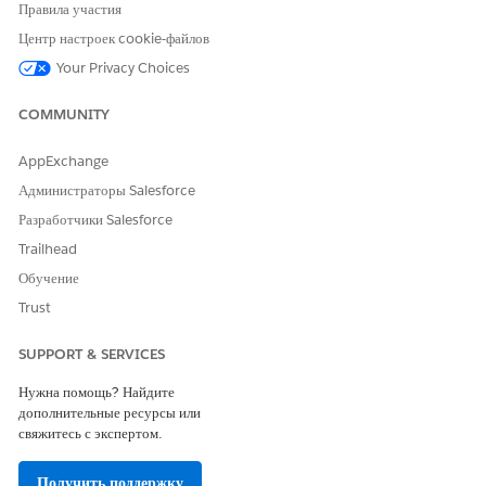
Правила участия
Центр настроек cookie-файлов
Номер статьи базы знаний
Your Privacy Choices
005318400
COMMUNITY
AppExchange
ЭТА СТАТЬЯ РЕШИЛА ВАШУ ПРОБЛЕМУ?
Администраторы Salesforce
Оставьте свой отзыв, чтобы мы могли стать лучше!
Разработчики Salesforce
Да
Нет
Trailhead
Обучение
Trust
SUPPORT & SERVICES
Нужна помощь? Найдите
дополнительные ресурсы или
свяжитесь с экспертом.
Получить поддержку