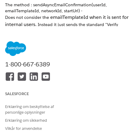
The method : sendAsyncEmailConfirmation(userId,
emailTemplateId, networkId, startUrl) -
emailTemplateId when it is sent for
Does not consider the
internal users.
Instead it just sends the standard "Verify
email" from Salesforce :
1-800-667-6389
SALESFORCE
Løsning
Erklæring om beskyttelse af
personlige oplysninger
No Resolution.
Erklæring om sikkerhed
This is working as designed.
Vilkår for anvendelse