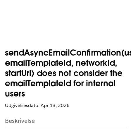
sendAsyncEmailConfirmation(us
emailTemplateId, networkId,
startUrl) does not consider the
emailTemplateId for internal
users
Udgivelsesdato: Apr 13, 2026
Beskrivelse