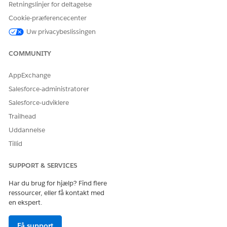
emailTemplateId is considered only when networkId is
Retningslinjer for deltagelse
not null
Cookie-præferencecenter
Uw privacybeslissingen
Vidensartikelnummer
COMMUNITY
005318422
AppExchange
Salesforce-administratorer
LØSTE DENNE ARTIKEL DIT PROBLEM?
Salesforce-udviklere
Giv os besked, så vi kan forbedre os!
Trailhead
Uddannelse
Ja
Nej
Tillid
SUPPORT & SERVICES
Har du brug for hjælp? Find flere
ressourcer, eller få kontakt med
en ekspert.
Få support