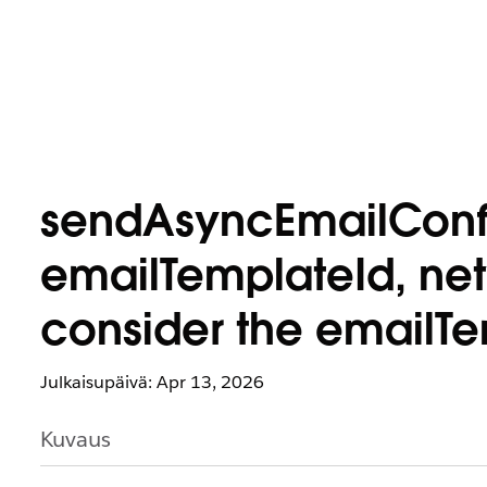
sendAsyncEmailConfi
emailTemplateId, netw
consider the emailTem
Julkaisupäivä: Apr 13, 2026
Kuvaus