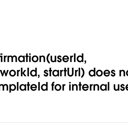
rmation(userId,
orkId, startUrl) does n
plateId for internal us