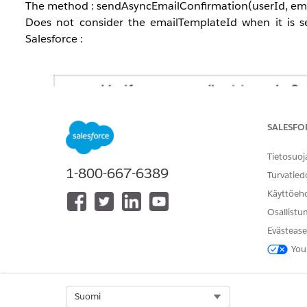
The method : sendAsyncEmailConfirmation(userId, emai
Does not consider the
emailTemplateId when it is se
Salesforce :
SALESFO
Tietosuoj
1-800-667-6389
Turvatied
Käyttöeh
Osallistu
Evästease
You
Select Org
Suomi