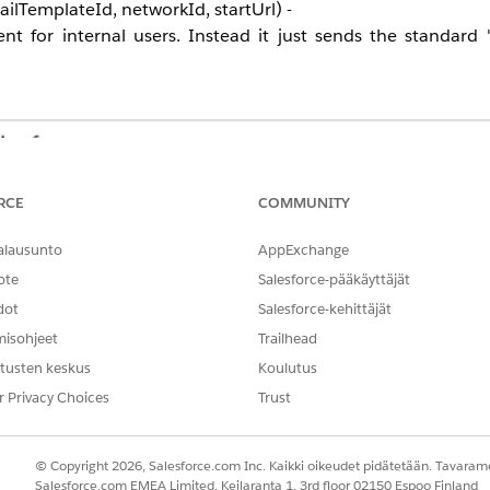
lTemplateId, networkId, startUrl) -
nt for internal users.
Instead it just sends the standard 
RCE
COMMUNITY
alausunto
AppExchange
ote
Salesforce-pääkäyttäjät
dot
Salesforce-kehittäjät
misohjeet
Trailhead
tusten keskus
Koulutus
r Privacy Choices
Trust
© Copyright 2026, Salesforce.com Inc. Kaikki oikeudet pidätetään. Tavarame
Salesforce.com EMEA Limited, Keilaranta 1, 3rd floor 02150 Espoo Finland