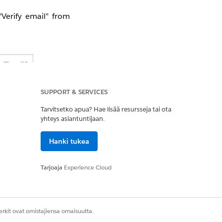
"Verify email" from
SUPPORT & SERVICES
Tarvitsetko apua? Hae lisää resursseja tai ota
yhteys asiantuntijaan.
Hanki tukea
Tarjoaja
Experience Cloud
rkit ovat omistajiensa omaisuutta.