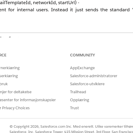
lTemplateId, networkId, startUrl) -
nt for internal users.
Instead it just sends the standard 
RCE
COMMUNITY
rnerklæring
AppExchange
serklæring
Salesforce-administratorer
 bruk
Salesforce-utviklere
njer for deltakelse
Trailhead
esenter for informasjonskapsler
Opplæring
r Privacy Choices
Trust
© Copyright 2026, Salesforce.com Inc. Med enerett. Ulike varemerker tilhøre
Salesforce, Inc. Salesforce Tower, 415 Mission Street, 3rd Floor, San Francis