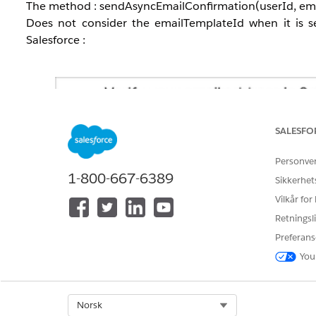
The method : sendAsyncEmailConfirmation(userId, emai
Does not consider the
emailTemplateId when it is se
Salesforce :
SALESFO
Personve
1-800-667-6389
Sikkerhet
Vilkår for
Retningsli
Preferans
You
Select Org
Norsk