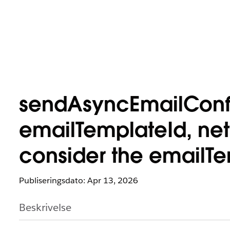
sendAsyncEmailConfi
emailTemplateId, netw
consider the emailTem
Publiseringsdato: Apr 13, 2026
Beskrivelse