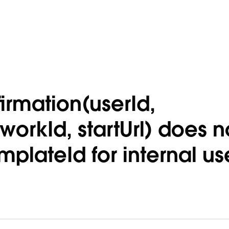
rmation(userId,
orkId, startUrl) does n
plateId for internal us