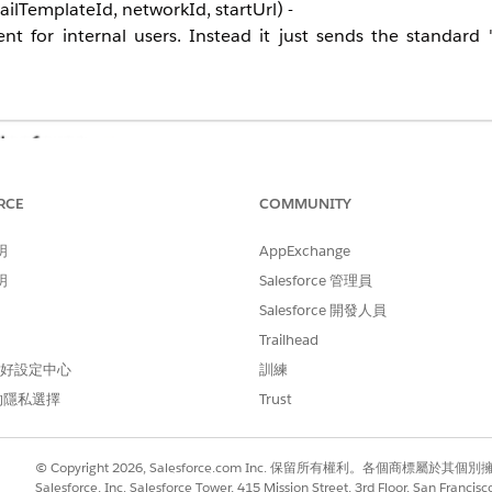
lTemplateId, networkId, startUrl) -
nt for internal users.
Instead it just sends the standard 
RCE
COMMUNITY
明
AppExchange
明
Salesforce 管理員
Salesforce 開發人員
Trailhead
 偏好設定中心
訓練
的隱私選擇
Trust
© Copyright 2026, Salesforce.com Inc. 保留所有權利。各個商標屬於其個
Salesforce, Inc. Salesforce Tower, 415 Mission Street, 3rd Floor, San Francis