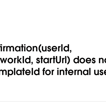
rmation(userId,
orkId, startUrl) does n
plateId for internal us