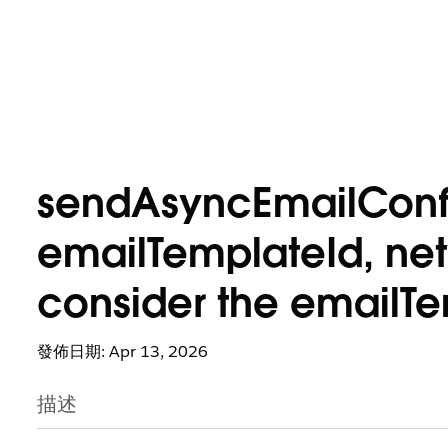
sendAsyncEmailConfi
emailTemplateId, netw
consider the emailTem
發佈日期: Apr 13, 2026
描述