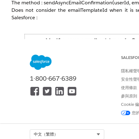
The method : sendAsyncEmailConfirmation(userId, emai
Does not consider the
emailTemplateId when it is se
Salesforce :
SALESFO
隱私權聲
1-800-667-6389
安全性聲
使用條款
參與原則
Cookie
您
Select Org
中文（繁體）