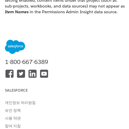
setting enabled, content items under that project (such as
sub-projects, workbooks, and data sources) may not appear as
Item Names
in the Permissions Admin Insight data source.
Cause:
The issue has been identified as a known issue
Known Issue
W-18749559
in which the “Permissions” data source does
1-800-667-6389
not include all content within projects that have been locked.
솔루션
SALESFORCE
There is no effective workaround at this time. Our
development team is working on a fix. Please subscribe to the
known issue above for status updates and potential fixes in
개인정보 처리방침
future releases.
보안 정책
Workaround (only if you can unlock the parent project):
사용 약관
Open Project Settings for the parent project.
참여 지침