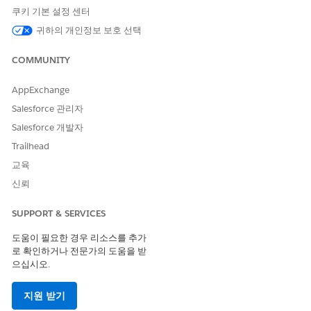
Check whether the project uses locked
쿠키 기본 설정 센터
permissions.
귀하의 개인정보 보호 선택
If it does, unlock the parent project and wait for
the next refresh.
COMMUNITY
AppExchange
For more information, see the following articles.
Salesforce 관리자
Lock asset permissions
Salesforce 개발자
About data freshness
Trailhead
교육
신뢰
추가 자원
SUPPORT & SERVICES
Permissions Data Source
도움이 필요한 경우 리소스를 추가
로 확인하거나 전문가의 도움을 받
으십시오.
Knowledge 기사 번호
지원 받기
005318426