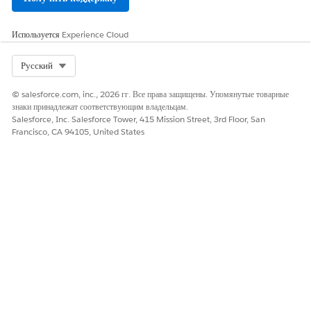
Используется
Experience Cloud
ЭТА СТАТЬЯ РЕШИЛА ВАШУ ПРОБЛЕМУ?
Оставьте свой отзыв, чтобы мы могли стать лучше!
Select Org
Русский
Да
Нет
© salesforce.com, inc., 2026 гг. Все права защищены. Упомянутые товарные
знаки принадлежат соответствующим владельцам.
Salesforce, Inc. Salesforce Tower, 415 Mission Street, 3rd Floor, San
Francisco, CA 94105, United States