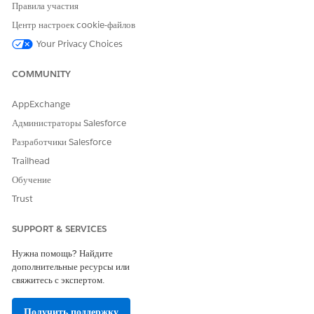
Check whether the project uses locked
Правила участия
permissions.
Центр настроек cookie-файлов
If it does, unlock the parent project and wait for
Your Privacy Choices
the next refresh.
COMMUNITY
For more information, see the following articles.
AppExchange
Администраторы Salesforce
Lock asset permissions
Разработчики Salesforce
About data freshness
Trailhead
Обучение
Trust
Дополнительные ресурсы
SUPPORT & SERVICES
Permissions Data Source
Нужна помощь? Найдите
дополнительные ресурсы или
свяжитесь с экспертом.
Номер статьи базы знаний
005318426
Получить поддержку