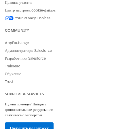
Правила участия
Центр настроек cookie-файлов
Your Privacy Choices
COMMUNITY
- Inherited
AppExchange
from SAP
Администраторы Salesforce
Reply
- Domain used
reply.em.sapdomain.com
Re
Domain
Разработчики Salesforce
in reply-to
field on
Trailhead
emails.
Обучение
Trust
SUPPORT & SERVICES
Нужна помощь? Найдите
дополнительные ресурсы или
свяжитесь с экспертом.
Получить поддержку