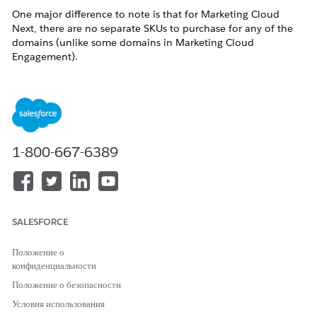
One major difference to note is that for Marketing Cloud
Next, there are no separate SKUs to purchase for any of the
domains (unlike some domains in Marketing Cloud
Engagement).
MC
MC
Engagement
Domain Example
Usage
Do
Domain
1-800-667-6389
- Inherited
from SAP
SALESFORCE
Au
SAP Domain
em.sapdomain.com
- Email From
Do
Положение о
Address
конфиденциальности
Domain
Положение о безопасности
Условия использования