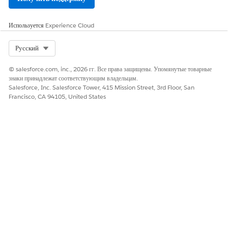
- Inherited
from SAP
Используется
Experience Cloud
- Domain used
Bounce
Bo
bounce.em.sapdomain.com
in return-
Domain
Select Org
Do
Русский
path/envelope
sender in
© salesforce.com, inc., 2026 гг. Все права защищены. Упомянутые товарные
email header.
знаки принадлежат соответствующим владельцам.
Salesforce, Inc. Salesforce Tower, 415 Mission Street, 3rd Floor, San
Francisco, CA 94105, United States
- Inherited
from SAP
- Domain used
Leave
Un
in email
leave.em.sapdomain.com