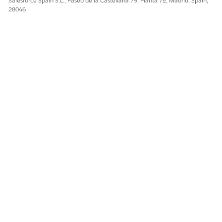
Salesforce Spain S.L., Paseo de la Castellana 79, Planta 7ª, Madrid, Spain,
28046