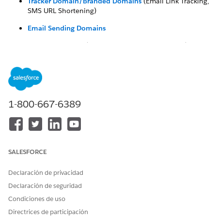
Tracker Domain/Branded Domains
(Email Link Tracking,
SMS URL Shortening)
Email Sending Domains
Custom Domains
(Landing Pages, Forms, Images)
Compare Marketing Cloud Next Domains with
Marketing Cloud Account Engagement domains
Compare Marketing Cloud Next Domains with
Marketing Cloud Engagement domains
1-800-667-6389
Número del artículo de conocimiento
005318595
SALESFORCE
Declaración de privacidad
¿RESOLVIÓ ESTE ARTÍCULO SU PROBLEMA?
Declaración de seguridad
¡Háganos saber cómo podemos mejorar!
Condiciones de uso
Sí
No
Directrices de participación