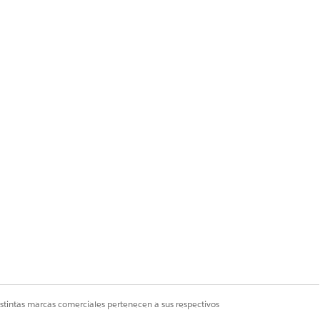
Sí
No
istintas marcas comerciales pertenecen a sus respectivos