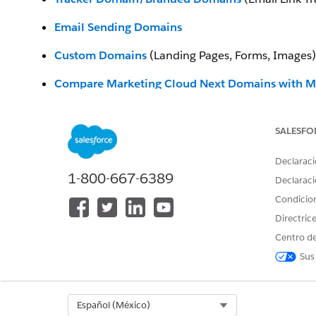
Email Sending Domains
Custom Domains
(Landing Pages, Forms, Images
Compare Marketing Cloud Next Domains with M
Compare Marketing Cloud Next Domains with M
SALESFO
Número del artículo de conocimiento
Declaraci
1-800-667-6389
005318595
Declaraci
Condicio
Directric
¿RESOLVIÓ ESTE ARTÍCULO SU PROBLEMA?
Centro de
¡Háganos saber cómo podemos mejorar!
Sus
Select Org
Español (México)