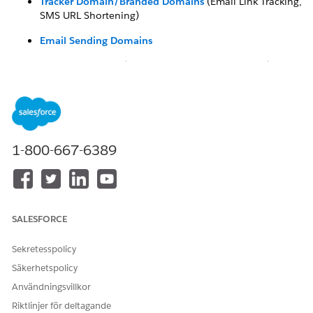
Tracker Domain/Branded Domains
(Email Link Tracking,
SMS URL Shortening)
Email Sending Domains
Custom Domains
(Landing Pages, Forms, Images)
Compare Marketing Cloud Next Domains with
Marketing Cloud Account Engagement domains
Compare Marketing Cloud Next Domains with
Marketing Cloud Engagement domains
1-800-667-6389
Knowledge-artikelnummer
005318595
SALESFORCE
Sekretesspolicy
LÖSTE DENNA ARTIKEL DITT PROBLEM?
Säkerhetspolicy
Berätta för oss vad vi kan förbättra!
Användningsvillkor
Ja
Nej
Riktlinjer för deltagande