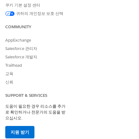
쿠키 기본 설정 센터
추가 자원
귀하의 개인정보 보호 선택
COMMUNITY
See Also
View and Complete Work Plans on the Field
AppExchange
Service Mobile App
Salesforce 관리자
Assign Data Capture Permissions to Mobile
Salesforce 개발자
Workers
Trailhead
Knowledge 기사 번호
교육
신뢰
005318614
SUPPORT & SERVICES
이 기사를 통해 문제를 해결했습니까?
도움이 필요한 경우 리소스를 추가
로 확인하거나 전문가의 도움을 받
개선을 위한 의견을 보내주세요.
으십시오.
예
아니요
지원 받기