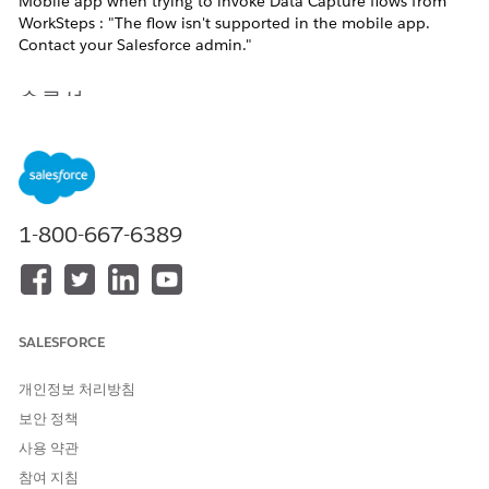
Mobile app when trying to invoke Data Capture flows from
WorkSteps : "The flow isn't supported in the mobile app.
Contact your Salesforce admin."
솔루션
Cause:
The
ProcessType
field inside the
WorkStep
object is
not Visible and not accessible to the user profile.
Resolution Steps:
1-800-667-6389
- Go to Setup > Object Manager > Search for
WorkStep
- Go to Fields & Relationships tab
- Open
"Process Type"
field
- Click on
"Set Field Level Security"
button
- Make sure
Visible
is checked for the User Profile Or enable it
SALESFORCE
for all Profiles.
- Go back to
Process Type
Field
개인정보 처리방침
- Now click on
"View Field Accessibility"
button
- In the dropbox, select Process Type
보안 정책
- Select the profile > You should see "hidden" next to it - Click
사용 약관
on the hidden link
참여 지침
- Make sure "Visible" checkbox is checked and save