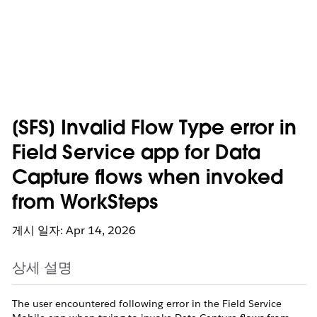
[SFS] Invalid Flow Type error in
Field Service app for Data
Capture flows when invoked
from WorkSteps
게시 일자: Apr 14, 2026
상세 설명
The user encountered following error in the Field Service