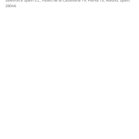
Salesforce Spain S.L., Paseo de la Castellana 79, Planta 7ª, Madrid, Spain,
28046
¿RESOLVIÓ ESTE ARTÍCULO SU PROBLEMA?
¡Háganos saber cómo podemos mejorar!
Sí
No