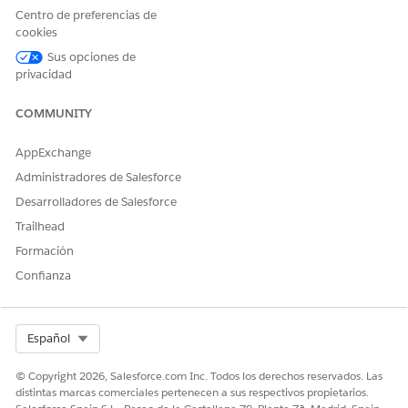
Centro de preferencias de
Solución
cookies
Sus opciones de
privacidad
: Ensure security questions are set for the
Resolution
users in production, then refresh the sandbox to use
COMMUNITY
the forgot password flow in the newly refreshed
sandbox.
AppExchange
Administradores de Salesforce
Recursos adicionales
Desarrolladores de Salesforce
Trailhead
For your reference : Change Your Security Question
Formación
:
https://help.salesforce.com/s/articleView?
Confianza
id=xcloud.user_security_question.htm&type=5
Select Org
Número del artículo de conocimiento
Español
005318615
© Copyright 2026, Salesforce.com Inc. Todos los derechos reservados. Las
distintas marcas comerciales pertenecen a sus respectivos propietarios.