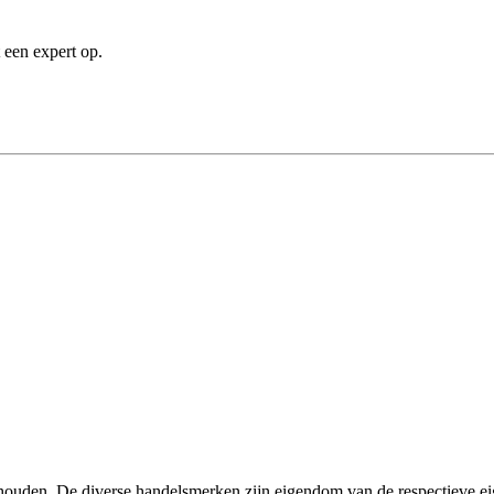
 een expert op.
houden. De diverse handelsmerken zijn eigendom van de respectieve ei