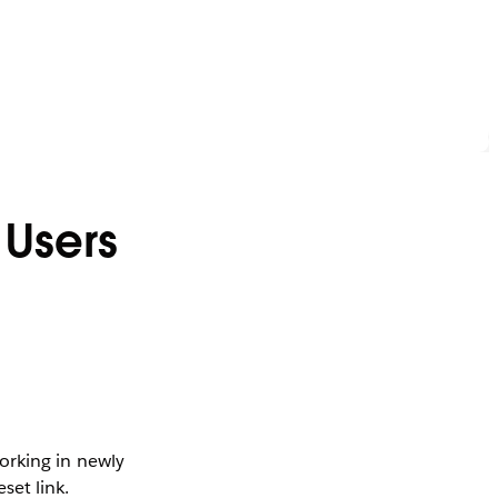
 Users
orking in newly
set link.