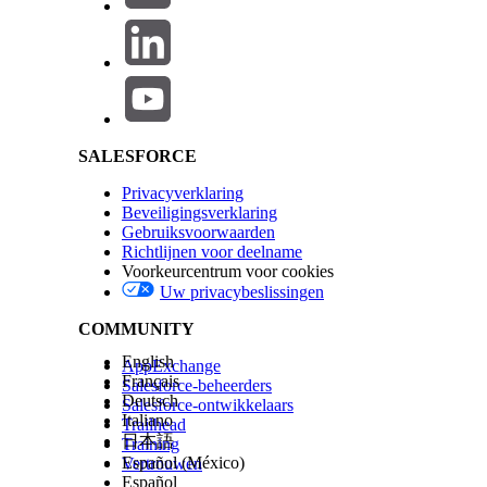
Salesforce Help | Article
SALESFORCE
Privacyverklaring
Beveiligingsverklaring
Oplossing
Gebruiksvoorwaarden
Richtlijnen voor deelname
Voorkeurcentrum voor cookies
: Ensure security questions are set for the users
Resolution
Uw privacybeslissingen
the newly refreshed sandbox.
COMMUNITY
Extra resources
English
AppExchange
Français
Salesforce-beheerders
For your reference : Change Your Security Question :
https:
Deutsch
Salesforce-ontwikkelaars
Italiano
Trailhead
日本語
Training
Español (México)
Vertrouwen
Knowledge-artikelnummer
Español