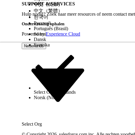
SUPPORT & SERVICES
中文（简体）
005318615
中文（繁體）
Hulp nodig? Zoek naar meer resources of neem contact met
한국어
Русский
HEEFT DIT ARTIKEL UW PROBLEEM OPGELOST?
Ondersteuning ophalen
Português (Brasil)
Laat ons weten wat we kunnen doen om te verbeteren!
Powered by
Suomi
Experience Cloud
Dansk
Svenska
Nederlands
Select Org
Nederlands
Norsk (Noors)
Select Org
© Copyright 2026, salesforce.com inc. Alle rechten voorbe