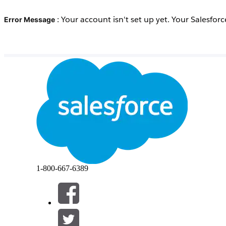
: Your account isn't set up yet. Your Salesfor
Error Message
1-800-667-6389