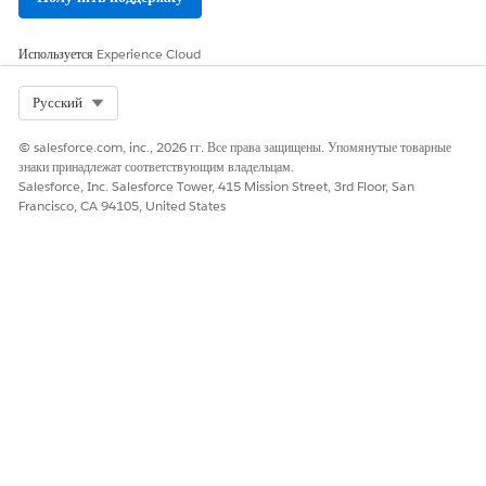
ЭТА СТАТЬЯ РЕШИЛА ВАШУ ПРОБЛЕМУ?
Используется
Experience Cloud
Оставьте свой отзыв, чтобы мы могли стать лучше!
Да
Нет
Select Org
Русский
© salesforce.com, inc., 2026 гг. Все права защищены. Упомянутые товарные
знаки принадлежат соответствующим владельцам.
Salesforce, Inc. Salesforce Tower, 415 Mission Street, 3rd Floor, San
Francisco, CA 94105, United States