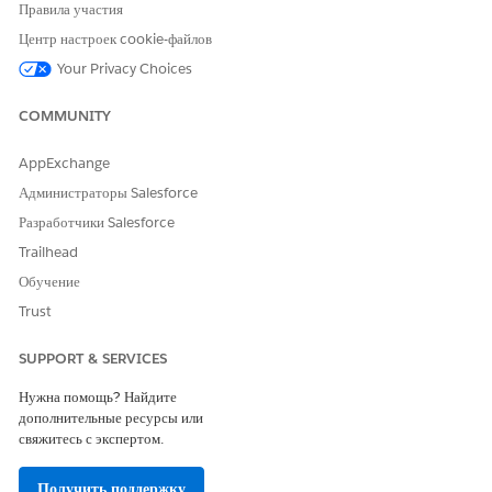
Правила участия
Решение
Центр настроек cookie-файлов
Your Privacy Choices
: Ensure security questions are set for the
Resolution
COMMUNITY
users in production, then refresh the sandbox to use
the forgot password flow in the newly refreshed
AppExchange
sandbox.
Администраторы Salesforce
Разработчики Salesforce
Дополнительные ресурсы
Trailhead
Обучение
For your reference : Change Your Security Question
Trust
:
https://help.salesforce.com/s/articleView?
id=xcloud.user_security_question.htm&type=5
SUPPORT & SERVICES
Нужна помощь? Найдите
Номер статьи базы знаний
дополнительные ресурсы или
свяжитесь с экспертом.
005318615
Получить поддержку