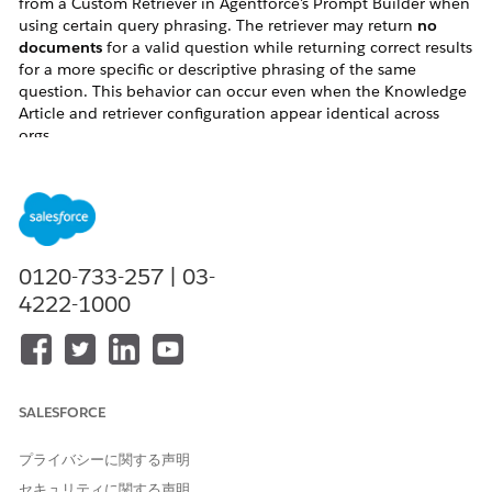
from a Custom Retriever in Agentforce's Prompt Builder when
using certain query phrasing. The retriever may return
no
documents
for a valid question while returning correct results
for a more specific or descriptive phrasing of the same
question. This behavior can occur even when the Knowledge
Article and retriever configuration appear identical across
orgs.
This issue arises because archived or draft articles are
included in the search results. Since these are filtered out
during post-processing, the final response may be empty.
解決策
0120-733-257 | 03-
4222-1000
1. Add the filter criterion 'Knowledge Publication Status Id
Equal To Online' to the retriever to ensure it retrieves only
published articles.
2. Test the retriever after applying the filter and confirm that it
SALESFORCE
consistently returns the expected results.
プライバシーに関する声明
セキュリティに関する声明