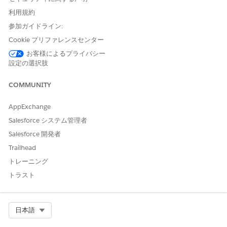
ナレッジ記事番号
利用規約
005318637
参加ガイドライン:
Cookie プリファレンスセンター
お客様によるプライバシー
この記事で問題は解決されましたか?
設定の選択肢
ご意見をお待ちしております。
COMMUNITY
はい
いいえ
AppExchange
Salesforce システム管理者
Salesforce 開発者
Trailhead
トレーニング
トラスト
Select Org
日本語