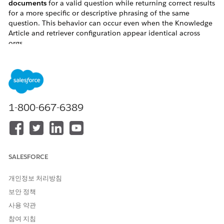
documents
for a valid question while returning correct results
for a more specific or descriptive phrasing of the same
question. This behavior can occur even when the Knowledge
Article and retriever configuration appear identical across
orgs.
This issue arises because archived or draft articles are
included in the search results. Since these are filtered out
during post-processing, the final response may be empty.
솔루션
1-800-667-6389
1. Add the filter criterion 'Knowledge Publication Status Id
Equal To Online' to the retriever to ensure it retrieves only
published articles.
SALESFORCE
2. Test the retriever after applying the filter and confirm that it
consistently returns the expected results.
개인정보 처리방침
보안 정책
사용 약관
Knowledge 기사 번호
참여 지침