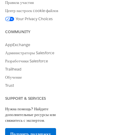
005318637
Правила участия
Центр настроек cookie-файлов
Your Privacy Choices
ЭТА СТАТЬЯ РЕШИЛА ВАШУ ПРОБЛЕМУ?
Оставьте свой отзыв, чтобы мы могли стать лучше!
COMMUNITY
Да
Нет
AppExchange
Администраторы Salesforce
Разработчики Salesforce
Trailhead
Обучение
Trust
SUPPORT & SERVICES
Нужна помощь? Найдите
дополнительные ресурсы или
свяжитесь с экспертом.
Получить поддержку