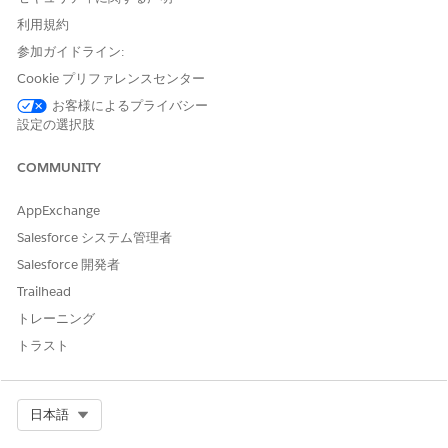
利用規約
<lightning-omnistudio-flexcard
参加ガイドライン:
flexcard-name="AccountSummaryCard"
record-id="{accountRecordId}"
Cookie プリファレンスセンター
object-api-name="Account"
お客様によるプライバシー
>
設定の選択肢
</lightning-omnistudio-flexcard>
LWR Compatibility
COMMUNITY
To use a Flexcard on a Lightning Web Runtime (LWR) site for
AppExchange
Experience Cloud, include the `lwr` attribute like this:
Salesforce システム管理者
Salesforce 開発者
<lightning-omnistudio-flexcard flexcard-
Trailhead
name="somecard" lwr></lightning-omnistudio-flexcard>
トレーニング
トラスト
This example shows how to use an LWR-compatible flexcard
with record data:
Select Org
日本語