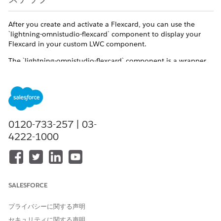
After you create and activate a Flexcard, you can use the
`lightning-omnistudio-flexcard` component to display your
Flexcard in your custom LWC component.
The `lightning-omnistudio-flexcard` component is a wrapper
for the Flexcard component that's available for use in
Lightning App Builder and Experience Builder Aura sites
.
To use a Flexcard in your custom component, pass in the
Flexcard's unique name.
0120-733-257 | 03-
4222-1000
<lightning-omnistudio-flexcard
flexcard-name="somecard"
></lightning-omnistudio-flexcard>
SALESFORCE
This example shows how to display account information
based on a specific record ID.
プライバシーに関する声明
セキュリティに関する声明