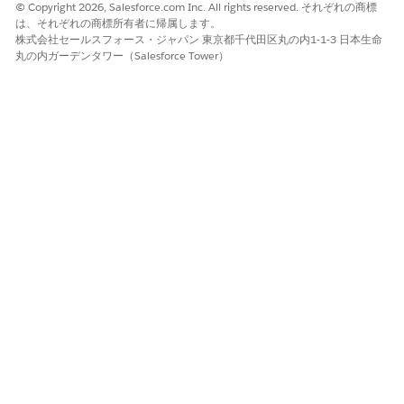
© Copyright 2026, Salesforce.com Inc. All rights reserved. それぞれの商標
<lightning-omnistudio-flexcard
は、それぞれの商標所有者に帰属します。
flexcard-name="ContactCard"
株式会社セールスフォース・ジャパン 東京都千代田区丸の内1-1-3 日本生命
lwr
丸の内ガーデンタワー（Salesforce Tower）
record-id={contactRecordId}
object-api-name="Contact">
</lightning-omnistudio-flexcard>
This example shows how to add data to the records
parameter.
/
/Js
export const SAMPLE_DATA = [
{
_id: "6862285777cfe51e4826909e",
isActive: true,
balance: "$3,249.31",
age: 36,
name: "Williamson Hyde",
email: "williamsonhyde@dancity.com",