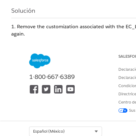
Solución
1. Remove the customization associated with the EC
again.
2. Ensure that the EC_LWR_CatalogProd
(Commerce_Endpoint_Catalog_Products) and not invo
SALESFO
Declaraci
Número del artículo de conocimiento
1-800-667-6389
Declaraci
005318648
Condicio
Directric
Centro de
¿RESOLVIÓ ESTE ARTÍCULO SU PROBLEMA?
Sus
¡Háganos saber cómo podemos mejorar!
Select Org
Español (México)