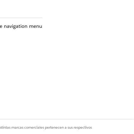
he navigation menu
ended purpose
Sí
No
istintas marcas comerciales pertenecen a sus respectivos