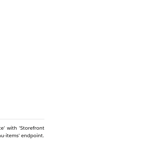
' with 'Storefront
nu-items' endpoint.