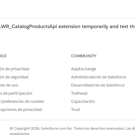
_LWR_CatalogProductsApi extension temporarily and test t
uctsApi extension is only used for its int
ked during navigation menu requests.
RCE
COMMUNITY
ón de privacidad
AppExchange
ón de seguridad
Administradores de Salesforce
nes de uso
Desarrolladores de Salesforce
es de participación
Trailhead
 preferencias de cookies
Capacitación
 opciones de privacidad
Trust
© Copyright 2026, Salesforce.com Inc. Todos los derechos reservados. Las d
propietarios.