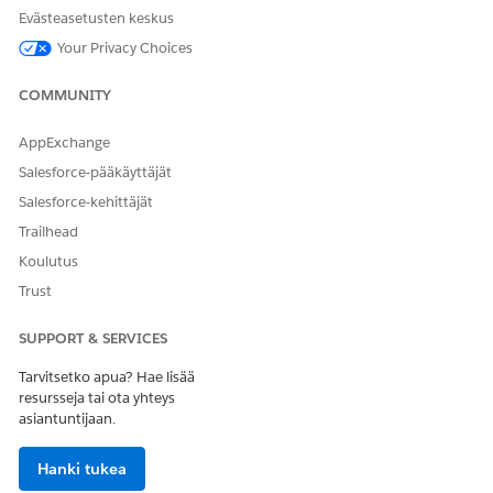
RATKAISIKO TÄMÄ ARTIKKELI ONGELMASI?
Evästeasetusten keskus
Anna palautetta, jotta voimme kehittyä!
Your Privacy Choices
Kyllä
Ei
COMMUNITY
AppExchange
Salesforce-pääkäyttäjät
Salesforce-kehittäjät
Trailhead
Koulutus
Trust
SUPPORT & SERVICES
Tarvitsetko apua? Hae lisää
resursseja tai ota yhteys
asiantuntijaan.
Hanki tukea