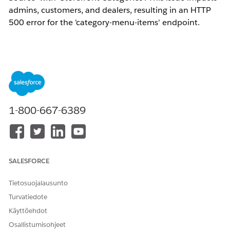
admins, customers, and dealers, resulting in an HTTP
500 error for the 'category-menu-items' endpoint.
Ratkaisu
1. Remove the customization associated with the
EC_LWR_CatalogProductsApi extension temporarily and test
the navigation menu again.
1-800-667-6389
2. Ensure that the EC_LWR_CatalogProductsApi extension is
only used for its intended purpose
(Commerce_Endpoint_Catalog_Products) and not invoked
during navigation menu requests.
SALESFORCE
Knowledge-artikkelin numero
Tietosuojalausunto
005318648
Turvatiedote
Käyttöehdot
Osallistumisohjeet