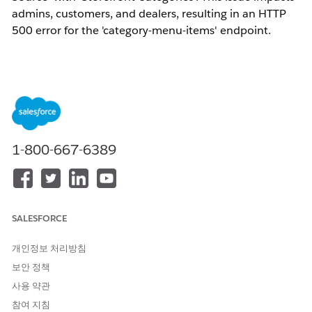
admins, customers, and dealers, resulting in an HTTP
500 error for the 'category-menu-items' endpoint.
솔루션
1. Remove the customization associated with the
EC_LWR_CatalogProductsApi extension temporarily and test
the navigation menu again.
1-800-667-6389
2. Ensure that the EC_LWR_CatalogProductsApi extension is
only used for its intended purpose
(Commerce_Endpoint_Catalog_Products) and not invoked
during navigation menu requests.
SALESFORCE
Knowledge 기사 번호
개인정보 처리방침
005318648
보안 정책
사용 약관
참여 지침