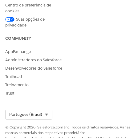
ESTE ARTIGO RESOLVEU SEU PROBLEMA?
Centro de preferência de
Diga-nos para podermos melhorar!
cookies
Sim
Não
Suas opções de
privacidade
COMMUNITY
AppExchange
Administradores do Salesforce
Desenvolvedores do Salesforce
Trailhead
Treinamento
Trust
Select Org
Português (Brasil)
© Copyright 2026, Salesforce.com Inc. Todos os direitos reservados. Várias
marcas comerciais dos respectivos proprietários.