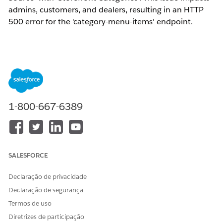
admins, customers, and dealers, resulting in an HTTP
500 error for the 'category-menu-items' endpoint.
Resolução
1. Remove the customization associated with the
EC_LWR_CatalogProductsApi extension temporarily and test
the navigation menu again.
1-800-667-6389
2. Ensure that the EC_LWR_CatalogProductsApi extension is
only used for its intended purpose
(Commerce_Endpoint_Catalog_Products) and not invoked
during navigation menu requests.
SALESFORCE
Número do artigo do Knowledge
Declaração de privacidade
005318648
Declaração de segurança
Termos de uso
Diretrizes de participação