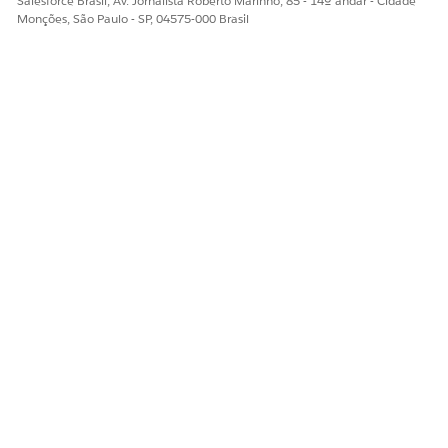
Salesforce Brasil, Av. Jornalista Roberto Marinho, 85 - 14º andar - Cidade
Monções, São Paulo - SP, 04575-000 Brasil