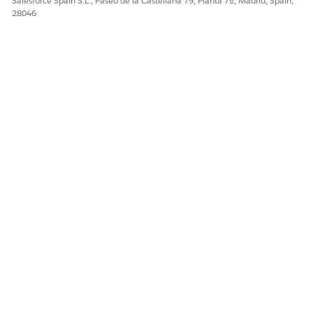
Salesforce Spain S.L., Paseo de la Castellana 79, Planta 7ª, Madrid, Spain,
28046