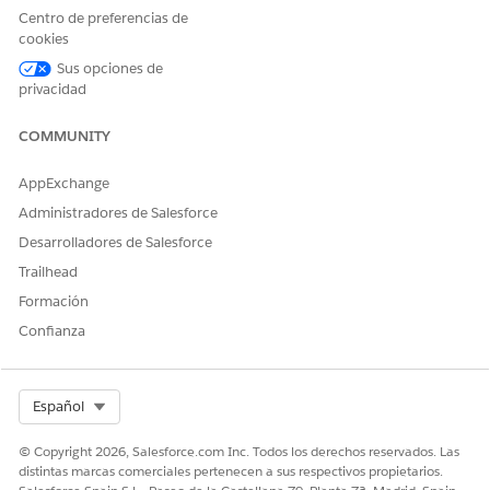
Centro de preferencias de
Número del artículo de conocimiento
cookies
005318655
Sus opciones de
privacidad
COMMUNITY
¿RESOLVIÓ ESTE ARTÍCULO SU PROBLEMA?
¡Háganos saber cómo podemos mejorar!
AppExchange
Sí
No
Administradores de Salesforce
Desarrolladores de Salesforce
Trailhead
Formación
Confianza
Select Org
Español
© Copyright 2026, Salesforce.com Inc. Todos los derechos reservados. Las
distintas marcas comerciales pertenecen a sus respectivos propietarios.