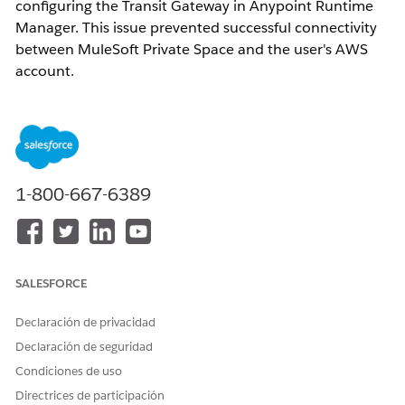
configuring the Transit Gateway in Anypoint Runtime
Manager. This issue prevented successful connectivity
between MuleSoft Private Space and the user's AWS
account.
Solución
The error occurs because the
MuleSoft AWS Account
ID was not included
in the AWS Resource Access
1-800-667-6389
Manager (RAM) Resource Share prior to submitting the
Transit Gateway request in Anypoint Runtime Manager.
SALESFORCE
AWS RAM requires the MuleSoft-managed AWS
Account ID to be explicitly added as a
principal
in the
Declaración de privacidad
Resource Share. Without this, the Transit Gateway
Declaración de seguridad
attachment request cannot be processed, resulting in
Condiciones de uso
the "Invalid Request" error.
Directrices de participación