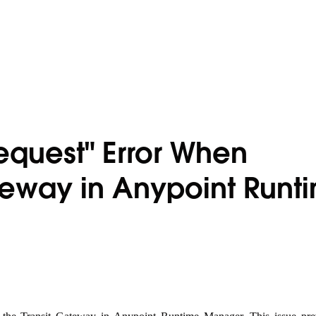
Request" Error When
ateway in Anypoint Runt