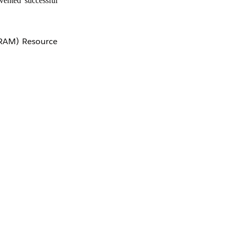
vented successful
RAM) Resource
. Without this,
Да
Нет