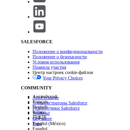
Salesforce Help | Article
SALESFORCE
Положение о конфиденциальности
Положение о безопасности
Условия использования
Правила участия
Центр настроек cookie-файлов
Your Privacy Choices
COMMUNITY
Английский
AppExchange
Français
Администраторы Salesforce
Deutsch
Разработчики Salesforce
Italiano
Trailhead
日本語
Обучение
Español (México)
Trust
Español