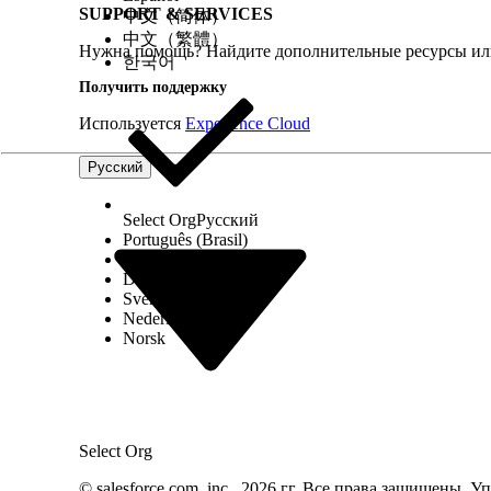
SUPPORT & SERVICES
中文（简体）
中文（繁體）
Нужна помощь? Найдите дополнительные ресурсы или
한국어
Получить поддержку
Используется
Experience Cloud
Русский
Select Org
Русский
Português (Brasil)
Suomi
Dansk
Svenska
Nederlands
Norsk
Select Org
© salesforce.com, inc., 2026 гг. Все права защищены