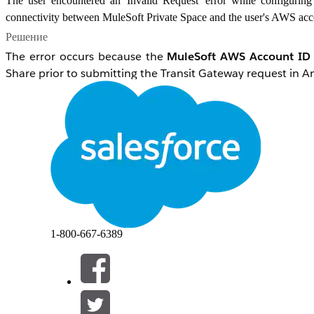
The user encountered an 'Invalid Request' error while configurin
connectivity between MuleSoft Private Space and the user's AWS acc
Решение
The error occurs because the
MuleSoft AWS Account ID 
Share prior to submitting the Transit Gateway request in
AWS RAM requires the MuleSoft-managed AWS Account ID 
the Transit Gateway attachment request cannot be processed
Номер статьи базы знаний
005318655
1-800-667-6389
ЭТА СТАТЬЯ РЕШИЛА ВАШУ ПРОБЛЕМУ?
Оставьте свой отзыв, чтобы мы могли стать лучше!