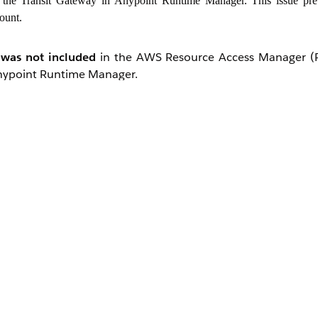
g the Transit Gateway in Anypoint Runtime Manager. This issue pre
ount.
was not included
in the AWS Resource Access Manager (
 Anypoint Runtime Manager.
to be explicitly added as a
principal
in the Resource Share
, resulting in the "Invalid Request" error.