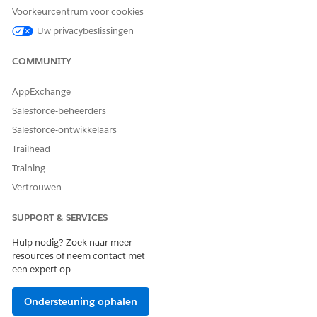
Voorkeurcentrum voor cookies
HEEFT DIT ARTIKEL UW PROBLEEM OPGELOST?
Uw privacybeslissingen
Laat ons weten wat we kunnen doen om te verbeteren!
Ja
Nee
COMMUNITY
AppExchange
Salesforce-beheerders
Salesforce-ontwikkelaars
Trailhead
Training
Vertrouwen
SUPPORT & SERVICES
Hulp nodig? Zoek naar meer
resources of neem contact met
een expert op.
Ondersteuning ophalen