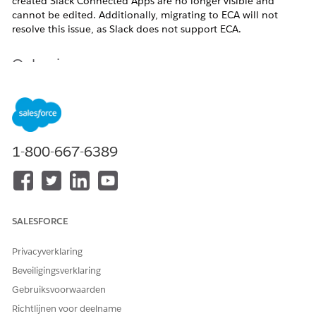
created Slack Connected Apps are no longer visible and
cannot be edited. Additionally, migrating to ECA will not
resolve this issue, as Slack does not support ECA.
Oplossing
As a workaround, agents must be migrated from the Legacy
Agent Builder to the NGA Builder, and the new Slack
connection should be used.
1-800-667-6389
Extra resources
https://help.salesforce.com/s/articleView?
id=005228017&type=1
SALESFORCE
Privacyverklaring
Knowledge-artikelnummer
Beveiligingsverklaring
005318697
Gebruiksvoorwaarden
Richtlijnen voor deelname