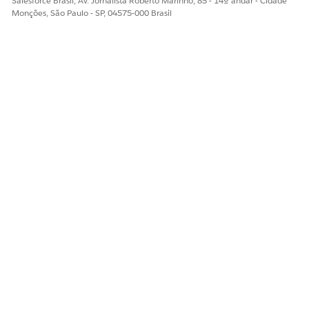
Salesforce Brasil, Av. Jornalista Roberto Marinho, 85 - 14º andar - Cidade
Monções, São Paulo - SP, 04575-000 Brasil