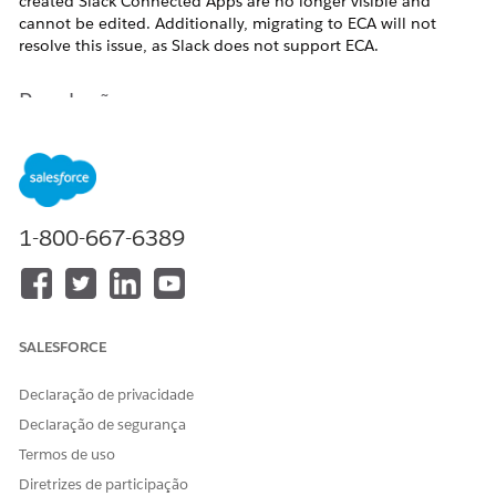
created Slack Connected Apps are no longer visible and
cannot be edited. Additionally, migrating to ECA will not
resolve this issue, as Slack does not support ECA.
Resolução
As a workaround, agents must be migrated from the Legacy
Agent Builder to the NGA Builder, and the new Slack
connection should be used.
1-800-667-6389
Recursos adicionais
https://help.salesforce.com/s/articleView?
id=005228017&type=1
SALESFORCE
Declaração de privacidade
Número do artigo do Knowledge
Declaração de segurança
005318697
Termos de uso
Diretrizes de participação