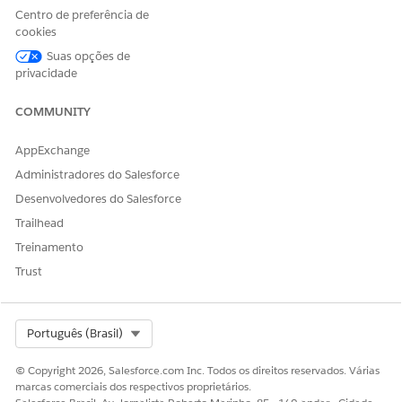
Centro de preferência de
ESTE ARTIGO RESOLVEU SEU PROBLEMA?
cookies
Diga-nos para podermos melhorar!
Suas opções de
privacidade
Sim
Não
COMMUNITY
AppExchange
Administradores do Salesforce
Desenvolvedores do Salesforce
Trailhead
Treinamento
Trust
Select Org
Português (Brasil)
© Copyright 2026, Salesforce.com Inc. Todos os direitos reservados. Várias
marcas comerciais dos respectivos proprietários.