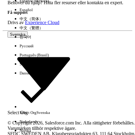
Español (México)
Behöver du hjälp? Hitta fler resurser eller kontakta en expert.
Español
Få support
中文（简体）
Drivs av
Experience Cloud
中文（繁體）
Svenska
한국어
Русский
Português (Brasil)
Suomi
Dansk
Select Org
Select Org
Svenska
Nederlands
© Copyright 2026, Salesforce.com Inc. Alla rättigheter förbehålles.
Varumärken tillhör respektive ägare.
Norska
SFDC SWEDEN AB, Klarabergsviadukten 63, 111 64 Stockholm