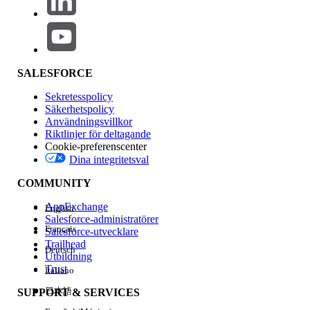
Ja
Nej
SALESFORCE
Sekretesspolicy
Säkerhetspolicy
Användningsvillkor
Riktlinjer för deltagande
Cookie-preferenscenter
Dina integritetsval
COMMUNITY
AppExchange
English
Salesforce-administratörer
Français
Salesforce-utvecklare
Trailhead
Deutsch
Utbildning
Trust
Italiano
日本語
SUPPORT & SERVICES