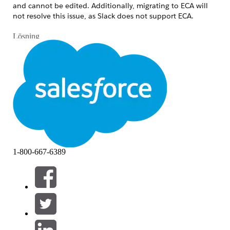
and cannot be edited. Additionally, migrating to ECA will
not resolve this issue, as Slack does not support ECA.
Lösning
As a workaround, agents must be migrated from the Legacy
Agent Builder to the NGA Builder, and the new Slack
connection should be used.
Ytterligare resurser
https://help.salesforce.com/s/articleView?
id=005228017&type=1
1-800-667-6389
Knowledge-artikelnummer
005318697
LÖSTE DENNA ARTIKEL DITT PROBLEM?
Berätta för oss vad vi kan förbättra!